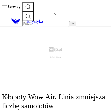
Serwisy
T
urystyka
Kłopoty Wow Air. Linia zmniejsza
liczbę samolotów