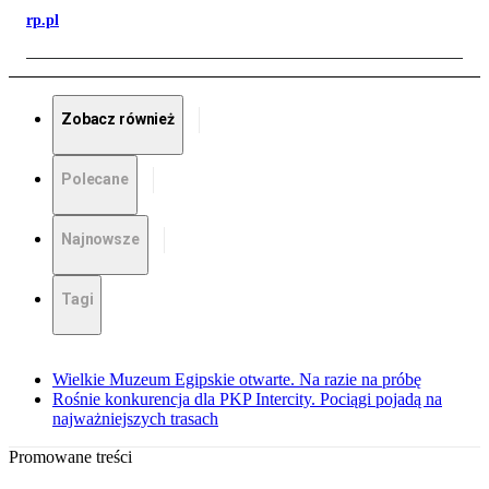
rp.pl
Zobacz również
Polecane
Najnowsze
Tagi
Wielkie Muzeum Egipskie otwarte. Na razie na próbę
Rośnie konkurencja dla PKP Intercity. Pociągi pojadą na
najważniejszych trasach
Promowane treści