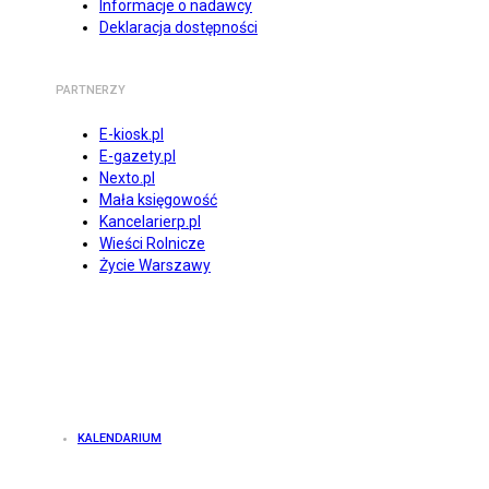
Informacje o nadawcy
Deklaracja dostępności
PARTNERZY
E-kiosk.pl
E-gazety.pl
Nexto.pl
Mała księgowość
Kancelarierp.pl
Wieści Rolnicze
Życie Warszawy
KALENDARIUM