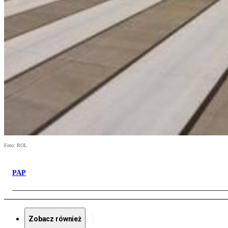
Foto: ROL
PAP
Zobacz również