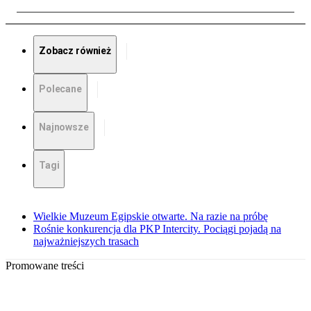
Zobacz również
Polecane
Najnowsze
Tagi
Wielkie Muzeum Egipskie otwarte. Na razie na próbę
Rośnie konkurencja dla PKP Intercity. Pociągi pojadą na
najważniejszych trasach
Promowane treści