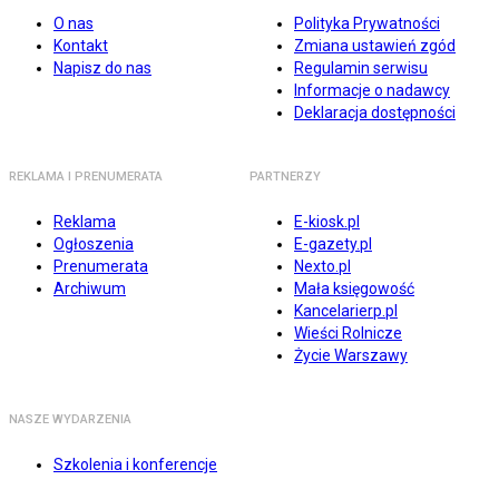
O nas
Polityka Prywatności
Kontakt
Zmiana ustawień zgód
Napisz do nas
Regulamin serwisu
Informacje o nadawcy
Deklaracja dostępności
REKLAMA I PRENUMERATA
PARTNERZY
Reklama
E-kiosk.pl
Ogłoszenia
E-gazety.pl
Prenumerata
Nexto.pl
Archiwum
Mała księgowość
Kancelarierp.pl
Wieści Rolnicze
Życie Warszawy
NASZE WYDARZENIA
Szkolenia i konferencje