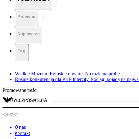
Polecane
Najnowsze
Tagi
Wielkie Muzeum Egipskie otwarte. Na razie na próbę
Rośnie konkurencja dla PKP Intercity. Pociągi pojadą na najwa
Promowane treści
KONTAKT
O nas
Kontakt