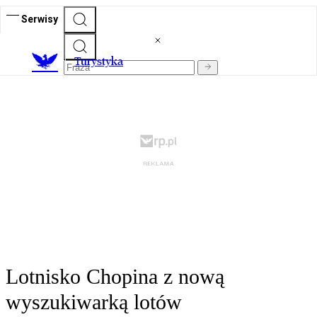
Serwisy
T
urystyka
Lotnisko Chopina z nową
wyszukiwarką lotów