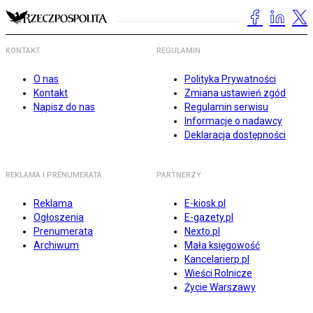
KONTAKT
REGULAMIN
O nas
Polityka Prywatności
Kontakt
Zmiana ustawień zgód
Napisz do nas
Regulamin serwisu
Informacje o nadawcy
Deklaracja dostępności
REKLAMA I PRENUMERATA
PARTNERZY
Reklama
E-kiosk.pl
Ogłoszenia
E-gazety.pl
Prenumerata
Nexto.pl
Archiwum
Mała księgowość
Kancelarierp.pl
Wieści Rolnicze
Życie Warszawy