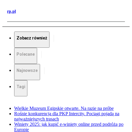
rp.pl
Zobacz również
Polecane
Najnowsze
Tagi
Wielkie Muzeum Egipskie otwarte. Na razie na próbę
Rośnie konkurencja dla PKP Intercity. Pociągi pojadą na
najważniejszych trasach
Winiety 2025: jak kupić e-winiety online przed podróżą po
Europie