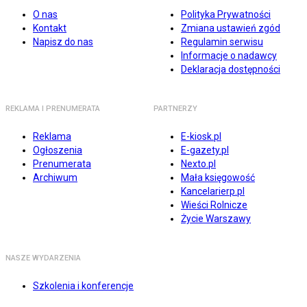
O nas
Polityka Prywatności
Kontakt
Zmiana ustawień zgód
Napisz do nas
Regulamin serwisu
Informacje o nadawcy
Deklaracja dostępności
REKLAMA I PRENUMERATA
PARTNERZY
Reklama
E-kiosk.pl
Ogłoszenia
E-gazety.pl
Prenumerata
Nexto.pl
Archiwum
Mała księgowość
Kancelarierp.pl
Wieści Rolnicze
Życie Warszawy
NASZE WYDARZENIA
Szkolenia i konferencje