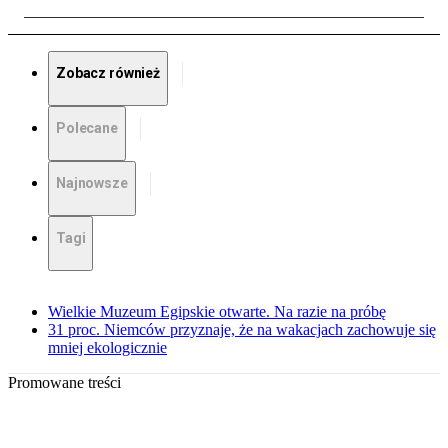
Zobacz również
Polecane
Najnowsze
Tagi
Wielkie Muzeum Egipskie otwarte. Na razie na próbę
31 proc. Niemców przyznaje, że na wakacjach zachowuje się
mniej ekologicznie
Promowane treści