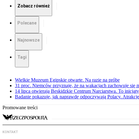
Zobacz również
Polecane
Najnowsze
Tagi
Wielkie Muzeum Egipskie otwarte. Na razie na próbę
31 proc. Niemców przyznaje, że na wakacjach zachowuje się m
14 lipca otwierają Beskidzkie Centrum Narciarstwa. To inicj
Badanie pokazuje, jak naprawdę odpoczywają Polacy. Atrakcj
Promowane treści
KONTAKT