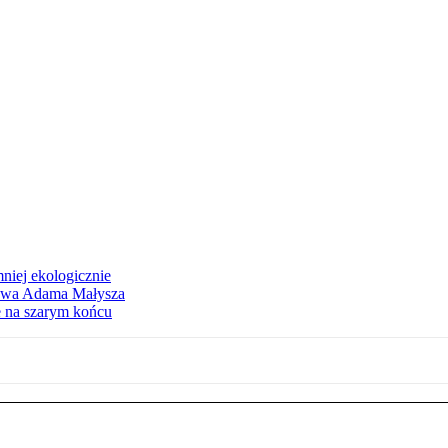
niej ekologicznie
atywa Adama Małysza
e na szarym końcu