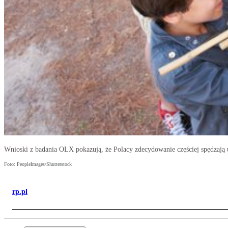
Wnioski z badania OLX pokazują, że Polacy zdecydowanie częściej spędzają u
Foto: PeopleImages/Shutterstock
rp.pl