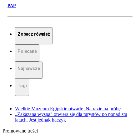
PAP
Zobacz również
Polecane
Najnowsze
Tagi
Wielkie Muzeum Egipskie otwarte. Na razie na próbę
„Zakazana wyspa" otwiera się dla turystów po ponad stu
latach. Jest jednak haczyk
Promowane treści