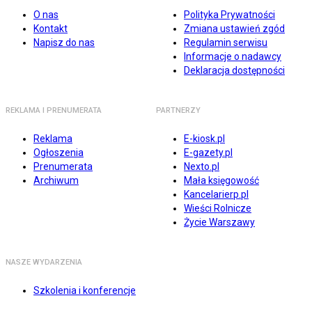
O nas
Polityka Prywatności
Kontakt
Zmiana ustawień zgód
Napisz do nas
Regulamin serwisu
Informacje o nadawcy
Deklaracja dostępności
REKLAMA I PRENUMERATA
PARTNERZY
Reklama
E-kiosk.pl
Ogłoszenia
E-gazety.pl
Prenumerata
Nexto.pl
Archiwum
Mała księgowość
Kancelarierp.pl
Wieści Rolnicze
Życie Warszawy
NASZE WYDARZENIA
Szkolenia i konferencje