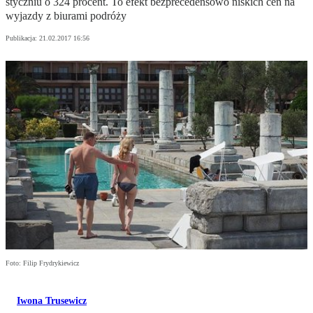
styczniu o 324 procent. To efekt bezprecedensowo niskich cen na
wyjazdy z biurami podróży
Publikacja:
21.02.2017 16:56
Foto: Filip Frydrykiewicz
Iwona Trusewicz