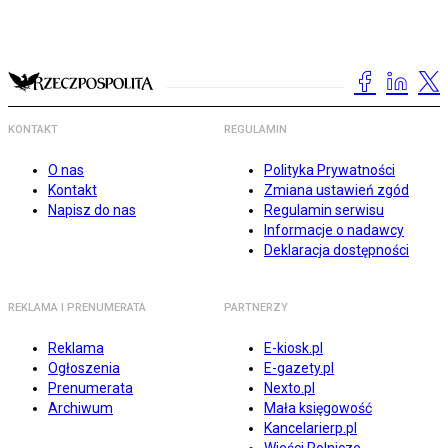
KONTAKT
REGULAMIN
O nas
Polityka Prywatności
Kontakt
Zmiana ustawień zgód
Napisz do nas
Regulamin serwisu
Informacje o nadawcy
Deklaracja dostępności
REKLAMA I PRENUMERATA
PARTNERZY
Reklama
E-kiosk.pl
Ogłoszenia
E-gazety.pl
Prenumerata
Nexto.pl
Archiwum
Mała księgowość
Kancelarierp.pl