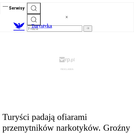
Serwisy
T
urystyka
Turyści padają ofiarami
przemytników narkotyków. Groźny