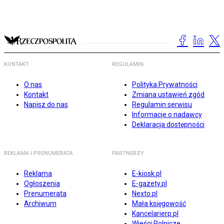
KONTAKT
REGULAMIN
O nas
Polityka Prywatności
Kontakt
Zmiana ustawień zgód
Napisz do nas
Regulamin serwisu
Informacje o nadawcy
Deklaracja dostępności
REKLAMA I PRENUMERATA
PARTNERZY
Reklama
E-kiosk.pl
Ogłoszenia
E-gazety.pl
Prenumerata
Nexto.pl
Archiwum
Mała księgowość
Kancelarierp.pl
Wieści Rolnicze