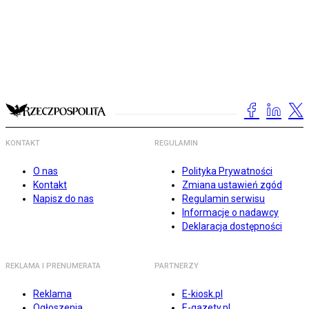
KONTAKT
REGULAMIN
O nas
Polityka Prywatności
Kontakt
Zmiana ustawień zgód
Napisz do nas
Regulamin serwisu
Informacje o nadawcy
Deklaracja dostępności
REKLAMA I PRENUMERATA
PARTNERZY
Reklama
E-kiosk.pl
Ogłoszenia
E-gazety.pl