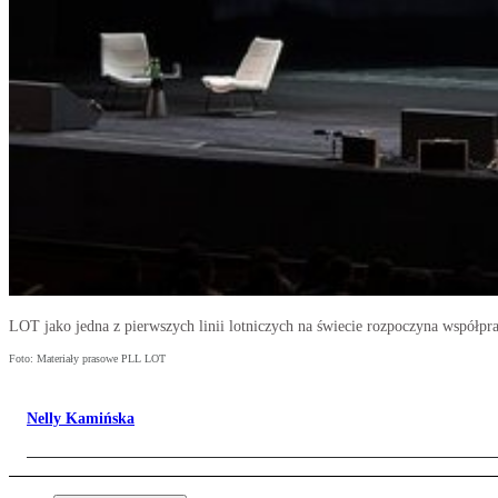
LOT jako jedna z pierwszych linii lotniczych na świecie rozpoczyna współpr
Foto: Materiały prasowe PLL LOT
Nelly Kamińska