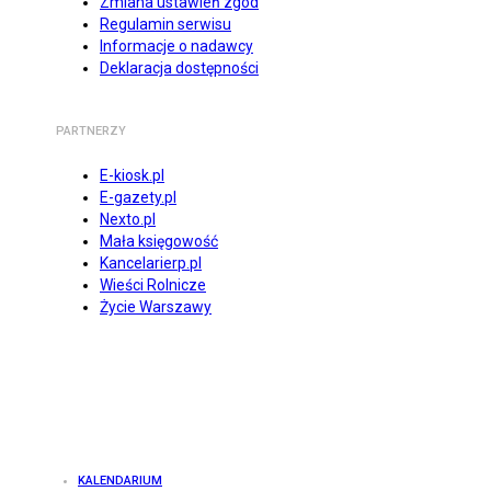
Zmiana ustawień zgód
Regulamin serwisu
Informacje o nadawcy
Deklaracja dostępności
PARTNERZY
E-kiosk.pl
E-gazety.pl
Nexto.pl
Mała księgowość
Kancelarierp.pl
Wieści Rolnicze
Życie Warszawy
KALENDARIUM