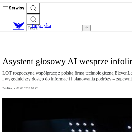
Serwisy
T
urystyka
Asystent głosowy AI wesprze infoli
LOT rozpoczyna współpracę z polską firmą technologiczną ElevenLabs.
i wygodniejszy dostęp do informacji i planowania podróży – zapewn
Publikacja:
02.06.2026 10:42