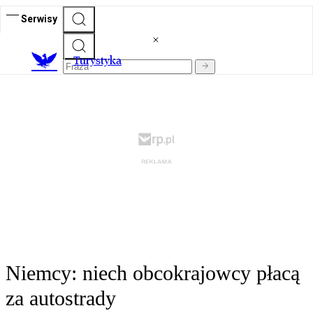
Serwisy
T
urystyka
Niemcy: niech obcokrajowcy płacą
za autostrady