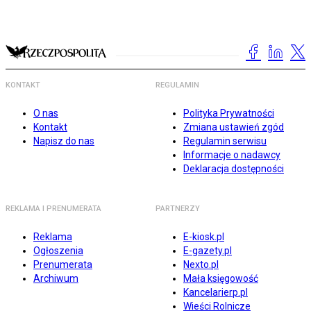
KONTAKT
REGULAMIN
O nas
Polityka Prywatności
Kontakt
Zmiana ustawień zgód
Napisz do nas
Regulamin serwisu
Informacje o nadawcy
Deklaracja dostępności
REKLAMA I PRENUMERATA
PARTNERZY
Reklama
E-kiosk.pl
Ogłoszenia
E-gazety.pl
Prenumerata
Nexto.pl
Archiwum
Mała księgowość
Kancelarierp.pl
Wieści Rolnicze