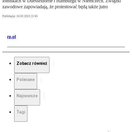
lotniskach w Duesseldorfie i Hamburgu w Niemczech. Związki
zawodowe zapowiadają, że protestować będą także jutro
Publikacja:
14.02.2013 22:45
rp.pl
Zobacz również
Polecane
Najnowsze
Tagi