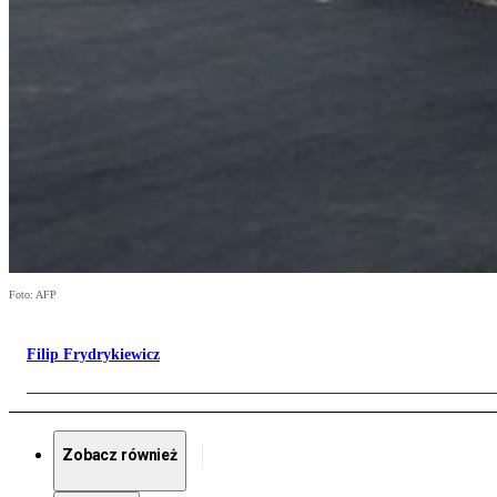
Foto: AFP
Filip Frydrykiewicz
Zobacz również