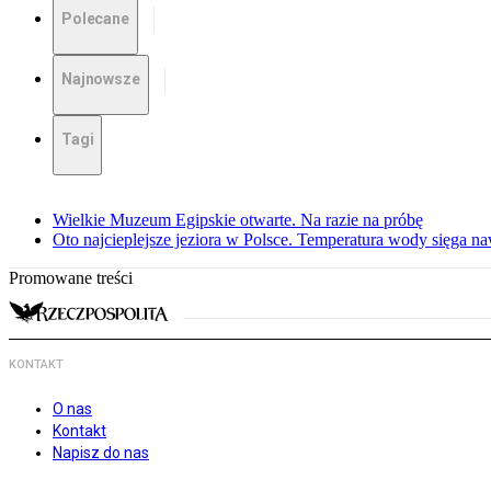
Polecane
Najnowsze
Tagi
Wielkie Muzeum Egipskie otwarte. Na razie na próbę
Oto najcieplejsze jeziora w Polsce. Temperatura wody sięga na
Promowane treści
KONTAKT
O nas
Kontakt
Napisz do nas