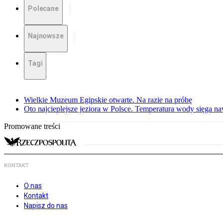
Polecane
Najnowsze
Tagi
Wielkie Muzeum Egipskie otwarte. Na razie na próbę
Oto najcieplejsze jeziora w Polsce. Temperatura wody sięga na
Promowane treści
KONTAKT
O nas
Kontakt
Napisz do nas