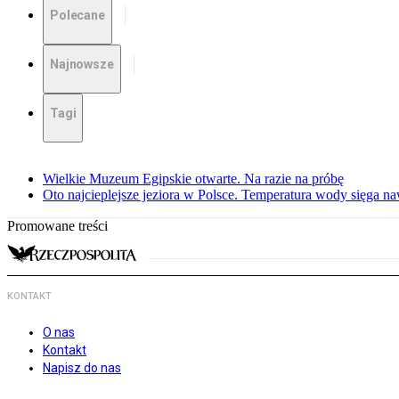
Polecane
Najnowsze
Tagi
Wielkie Muzeum Egipskie otwarte. Na razie na próbę
Oto najcieplejsze jeziora w Polsce. Temperatura wody sięga na
Promowane treści
KONTAKT
O nas
Kontakt
Napisz do nas