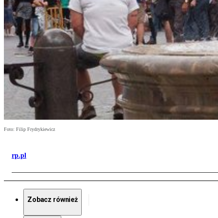
Foto: Filip Frydrykiewicz
rp.pl
Zobacz również