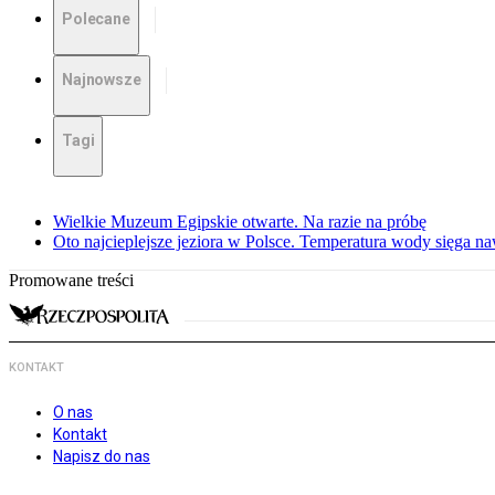
Polecane
Najnowsze
Tagi
Wielkie Muzeum Egipskie otwarte. Na razie na próbę
Oto najcieplejsze jeziora w Polsce. Temperatura wody sięga na
Promowane treści
KONTAKT
O nas
Kontakt
Napisz do nas