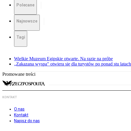
Polecane
Najnowsze
Tagi
Wielkie Muzeum Egipskie otwarte. Na razie na próbę
„Zakazana wyspa" otwiera się dla turystów po ponad stu latach
Promowane treści
KONTAKT
O nas
Kontakt
Napisz do nas