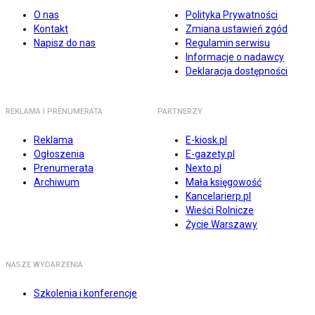
O nas
Polityka Prywatności
Kontakt
Zmiana ustawień zgód
Napisz do nas
Regulamin serwisu
Informacje o nadawcy
Deklaracja dostępności
REKLAMA I PRENUMERATA
PARTNERZY
Reklama
E-kiosk.pl
Ogłoszenia
E-gazety.pl
Prenumerata
Nexto.pl
Archiwum
Mała księgowość
Kancelarierp.pl
Wieści Rolnicze
Życie Warszawy
NASZE WYDARZENIA
Szkolenia i konferencje