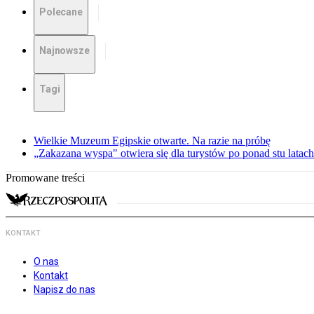
Polecane
Najnowsze
Tagi
Wielkie Muzeum Egipskie otwarte. Na razie na próbę
„Zakazana wyspa" otwiera się dla turystów po ponad stu latach
Promowane treści
KONTAKT
O nas
Kontakt
Napisz do nas