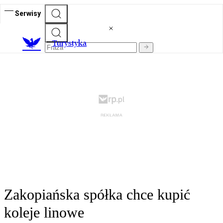
Serwisy
T
urystyka
Zakopiańska spółka chce kupić
koleje linowe