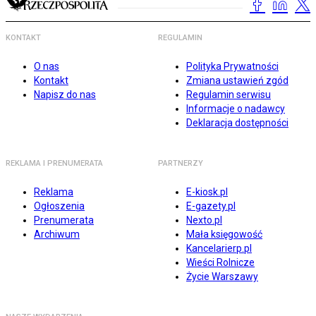
KONTAKT
REGULAMIN
O nas
Polityka Prywatności
Kontakt
Zmiana ustawień zgód
Napisz do nas
Regulamin serwisu
Informacje o nadawcy
Deklaracja dostępności
REKLAMA I PRENUMERATA
PARTNERZY
Reklama
E-kiosk.pl
Ogłoszenia
E-gazety.pl
Prenumerata
Nexto.pl
Archiwum
Mała księgowość
Kancelarierp.pl
Wieści Rolnicze
Życie Warszawy