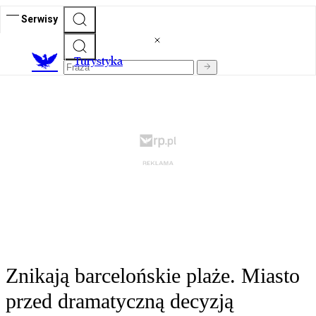
Serwisy
T
urystyka
Znikają barcelońskie plaże. Miasto
przed dramatyczną decyzją