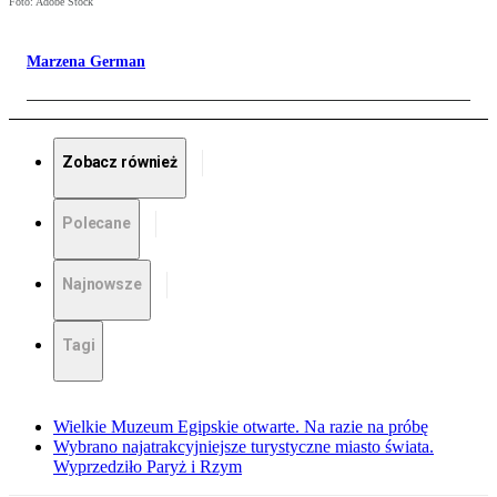
Foto: Adobe Stock
Marzena German
Zobacz również
Polecane
Najnowsze
Tagi
Wielkie Muzeum Egipskie otwarte. Na razie na próbę
Wybrano najatrakcyjniejsze turystyczne miasto świata.
Wyprzedziło Paryż i Rzym