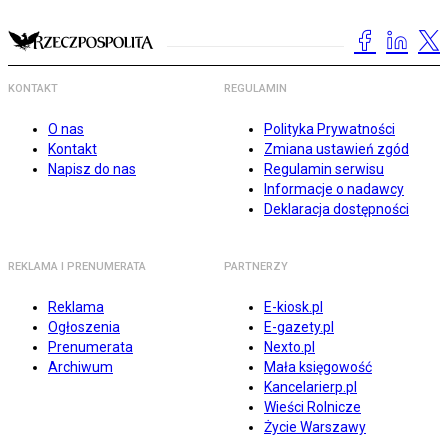
KONTAKT
REGULAMIN
O nas
Polityka Prywatności
Kontakt
Zmiana ustawień zgód
Napisz do nas
Regulamin serwisu
Informacje o nadawcy
Deklaracja dostępności
REKLAMA I PRENUMERATA
PARTNERZY
Reklama
E-kiosk.pl
Ogłoszenia
E-gazety.pl
Prenumerata
Nexto.pl
Archiwum
Mała księgowość
Kancelarierp.pl
Wieści Rolnicze
Życie Warszawy