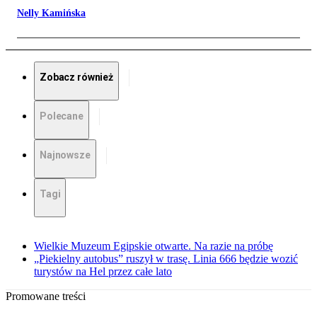
Nelly Kamińska
Zobacz również
Polecane
Najnowsze
Tagi
Wielkie Muzeum Egipskie otwarte. Na razie na próbę
„Piekielny autobus” ruszył w trasę. Linia 666 będzie wozić
turystów na Hel przez całe lato
Promowane treści