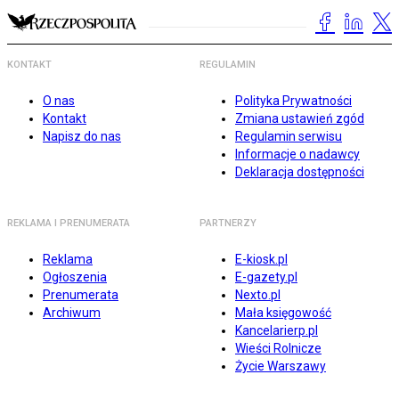
KONTAKT
REGULAMIN
O nas
Polityka Prywatności
Kontakt
Zmiana ustawień zgód
Napisz do nas
Regulamin serwisu
Informacje o nadawcy
Deklaracja dostępności
REKLAMA I PRENUMERATA
PARTNERZY
Reklama
E-kiosk.pl
Ogłoszenia
E-gazety.pl
Prenumerata
Nexto.pl
Archiwum
Mała księgowość
Kancelarierp.pl
Wieści Rolnicze
Życie Warszawy