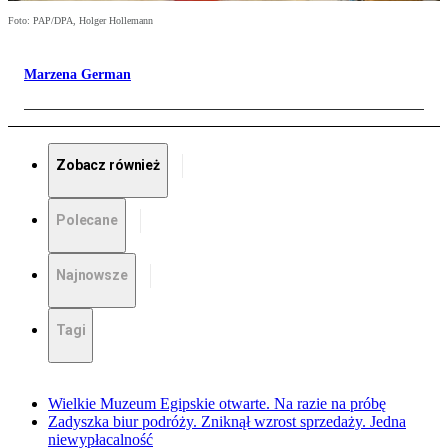
Foto: PAP/DPA, Holger Hollemann
Marzena German
Zobacz również
Polecane
Najnowsze
Tagi
Wielkie Muzeum Egipskie otwarte. Na razie na próbę
Zadyszka biur podróży. Zniknął wzrost sprzedaży. Jedna
niewypłacalność