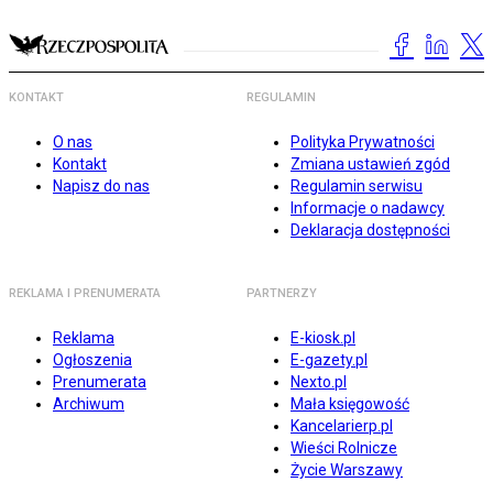
KONTAKT
REGULAMIN
O nas
Polityka Prywatności
Kontakt
Zmiana ustawień zgód
Napisz do nas
Regulamin serwisu
Informacje o nadawcy
Deklaracja dostępności
REKLAMA I PRENUMERATA
PARTNERZY
Reklama
E-kiosk.pl
Ogłoszenia
E-gazety.pl
Prenumerata
Nexto.pl
Archiwum
Mała księgowość
Kancelarierp.pl
Wieści Rolnicze
Życie Warszawy