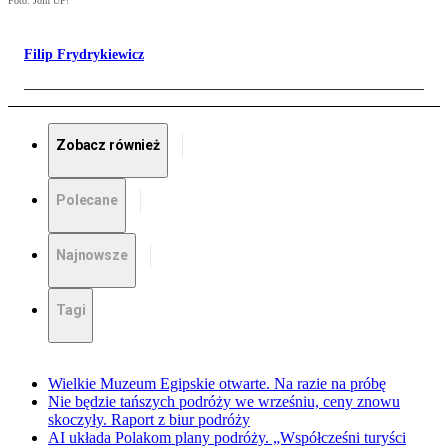
Foto: Join UP!
Filip Frydrykiewicz
Zobacz również
Polecane
Najnowsze
Tagi
Wielkie Muzeum Egipskie otwarte. Na razie na próbę
Nie będzie tańszych podróży we wrześniu, ceny znowu
skoczyły. Raport z biur podróży
AI układa Polakom plany podróży. „Współcześni turyści