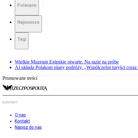
Polecane
Najnowsze
Tagi
Wielkie Muzeum Egipskie otwarte. Na razie na próbę
AI układa Polakom plany podróży. „Współcześni turyści coraz 
Promowane treści
KONTAKT
O nas
Kontakt
Napisz do nas