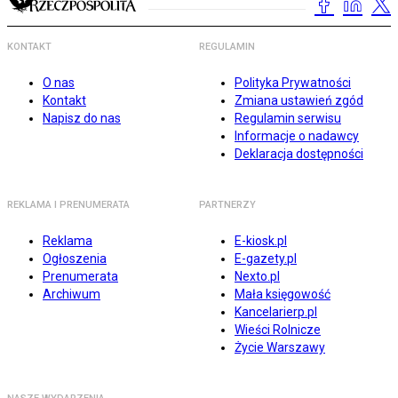
KONTAKT
REGULAMIN
O nas
Polityka Prywatności
Kontakt
Zmiana ustawień zgód
Napisz do nas
Regulamin serwisu
Informacje o nadawcy
Deklaracja dostępności
REKLAMA I PRENUMERATA
PARTNERZY
Reklama
E-kiosk.pl
Ogłoszenia
E-gazety.pl
Prenumerata
Nexto.pl
Archiwum
Mała księgowość
Kancelarierp.pl
Wieści Rolnicze
Życie Warszawy