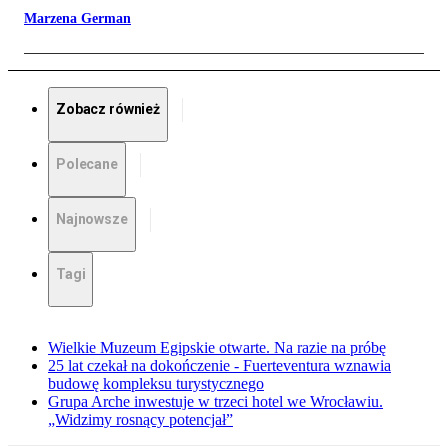
Marzena German
Zobacz również
Polecane
Najnowsze
Tagi
Wielkie Muzeum Egipskie otwarte. Na razie na próbę
25 lat czekał na dokończenie - Fuerteventura wznawia
budowę kompleksu turystycznego
Grupa Arche inwestuje w trzeci hotel we Wrocławiu.
„Widzimy rosnący potencjał”