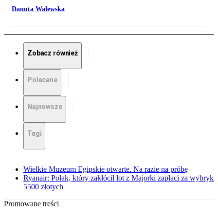
Danuta Walewska
Zobacz również
Polecane
Najnowsze
Tagi
Wielkie Muzeum Egipskie otwarte. Na razie na próbę
Ryanair: Polak, który zakłócił lot z Majorki zapłaci za wybryk
5500 złotych
Promowane treści