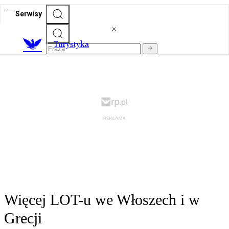
Serwisy
T
urystyka
Więcej LOT-u we Włoszech i w
Grecji