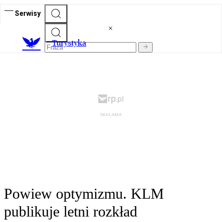
Serwisy
T
urystyka
Powiew optymizmu. KLM
publikuje letni rozkład