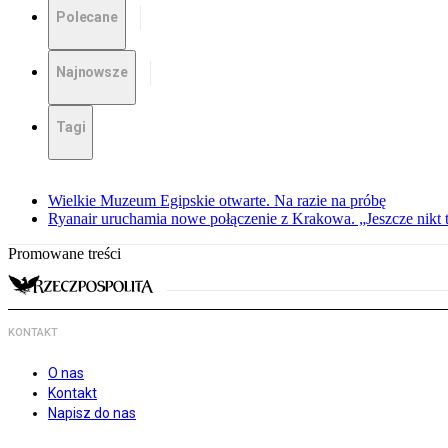
Polecane
Najnowsze
Tagi
Wielkie Muzeum Egipskie otwarte. Na razie na próbę
Ryanair uruchamia nowe połączenie z Krakowa. „Jeszcze nikt t
Promowane treści
KONTAKT
O nas
Kontakt
Napisz do nas