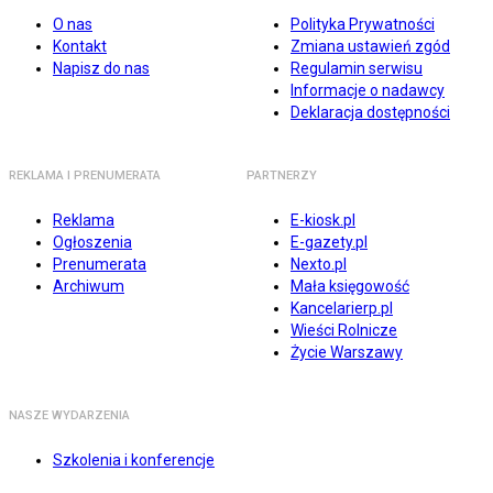
O nas
Polityka Prywatności
Kontakt
Zmiana ustawień zgód
Napisz do nas
Regulamin serwisu
Informacje o nadawcy
Deklaracja dostępności
REKLAMA I PRENUMERATA
PARTNERZY
Reklama
E-kiosk.pl
Ogłoszenia
E-gazety.pl
Prenumerata
Nexto.pl
Archiwum
Mała księgowość
Kancelarierp.pl
Wieści Rolnicze
Życie Warszawy
NASZE WYDARZENIA
Szkolenia i konferencje