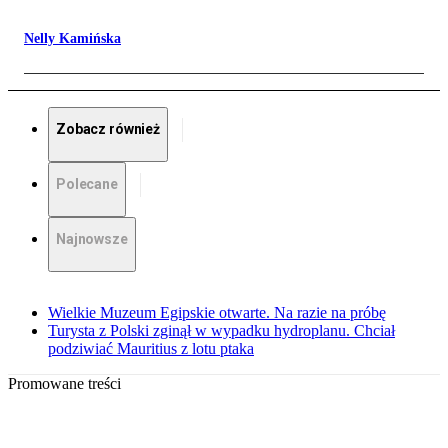
Nelly Kamińska
Zobacz również
Polecane
Najnowsze
Wielkie Muzeum Egipskie otwarte. Na razie na próbę
Turysta z Polski zginął w wypadku hydroplanu. Chciał
podziwiać Mauritius z lotu ptaka
Promowane treści