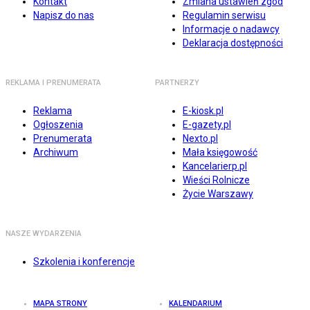
Kontakt
Zmiana ustawień zgód
Napisz do nas
Regulamin serwisu
Informacje o nadawcy
Deklaracja dostępności
REKLAMA I PRENUMERATA
PARTNERZY
Reklama
E-kiosk.pl
Ogłoszenia
E-gazety.pl
Prenumerata
Nexto.pl
Archiwum
Mała księgowość
Kancelarierp.pl
Wieści Rolnicze
Życie Warszawy
NASZE WYDARZENIA
Szkolenia i konferencje
MAPA STRONY
KALENDARIUM