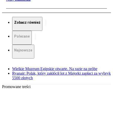
Zobacz również
Polecane
Najnowsze
Wielkie Muzeum Egipskie otwarte. Na razie na próbę
Ryanair: Polak, który zakłócił lot z Majorki zapłaci za wybryk
5500 złotych
Promowane treści