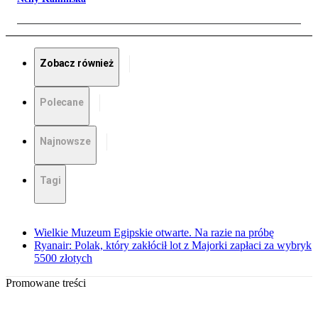
Zobacz również
Polecane
Najnowsze
Tagi
Wielkie Muzeum Egipskie otwarte. Na razie na próbę
Ryanair: Polak, który zakłócił lot z Majorki zapłaci za wybryk
5500 złotych
Promowane treści