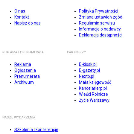
O nas
Polityka Prywatności
Kontakt
Zmiana ustawień zgód
Napisz do nas
Regulamin serwisu
Informacje o nadawcy
Deklaracja dostępności
REKLAMA I PRENUMERATA
PARTNERZY
Reklama
E-kiosk.pl
Ogłoszenia
E-gazety.pl
Prenumerata
Nexto.pl
Archiwum
Mała księgowość
Kancelarierp.pl
Wieści Rolnicze
Życie Warszawy
NASZE WYDARZENIA
Szkolenia i konferencje