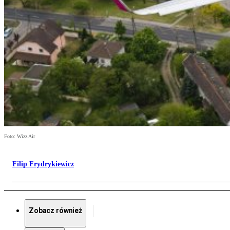
Foto: Wizz Air
Filip Frydrykiewicz
Zobacz również