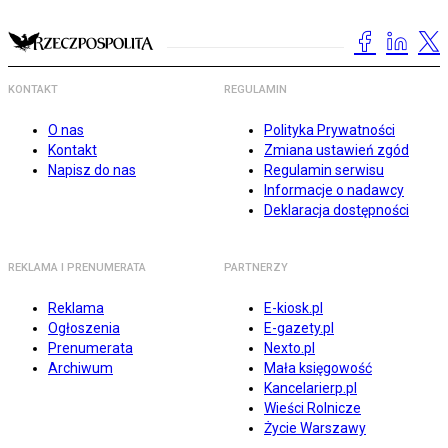
KONTAKT
REGULAMIN
O nas
Polityka Prywatności
Kontakt
Zmiana ustawień zgód
Napisz do nas
Regulamin serwisu
Informacje o nadawcy
Deklaracja dostępności
REKLAMA I PRENUMERATA
PARTNERZY
Reklama
E-kiosk.pl
Ogłoszenia
E-gazety.pl
Prenumerata
Nexto.pl
Archiwum
Mała księgowość
Kancelarierp.pl
Wieści Rolnicze
Życie Warszawy