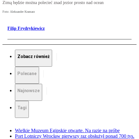
Zimą będzie można polecieć znad jezior prosto nad ocean
Foto: Aleksander Kramarz
Filip Frydrykiewicz
Zobacz również
Polecane
Najnowsze
Tagi
Wielkie Muzeum Egipskie otwarte. Na razie na próbę
Port Lotniczy Wrocław pierwszy raz obsłużył ponad 700 tys.