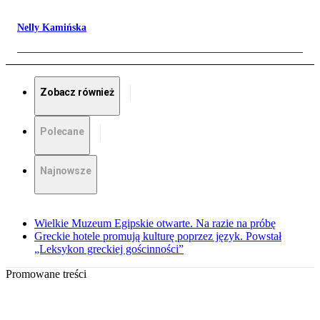
Nelly Kamińska
Zobacz również
Polecane
Najnowsze
Wielkie Muzeum Egipskie otwarte. Na razie na próbę
Greckie hotele promują kulturę poprzez język. Powstał
„Leksykon greckiej gościnności”
Promowane treści