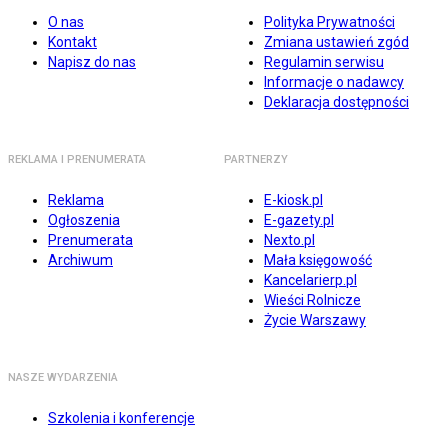
O nas
Polityka Prywatności
Kontakt
Zmiana ustawień zgód
Napisz do nas
Regulamin serwisu
Informacje o nadawcy
Deklaracja dostępności
REKLAMA I PRENUMERATA
PARTNERZY
Reklama
E-kiosk.pl
Ogłoszenia
E-gazety.pl
Prenumerata
Nexto.pl
Archiwum
Mała księgowość
Kancelarierp.pl
Wieści Rolnicze
Życie Warszawy
NASZE WYDARZENIA
Szkolenia i konferencje