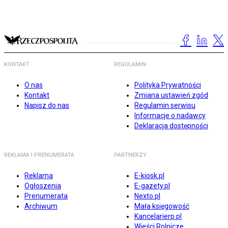
KONTAKT
REGULAMIN
O nas
Polityka Prywatności
Kontakt
Zmiana ustawień zgód
Napisz do nas
Regulamin serwisu
Informacje o nadawcy
Deklaracja dostępności
REKLAMA I PRENUMERATA
PARTNERZY
Reklama
E-kiosk.pl
Ogłoszenia
E-gazety.pl
Prenumerata
Nexto.pl
Archiwum
Mała księgowość
Kancelarierp.pl
Wieści Rolnicze