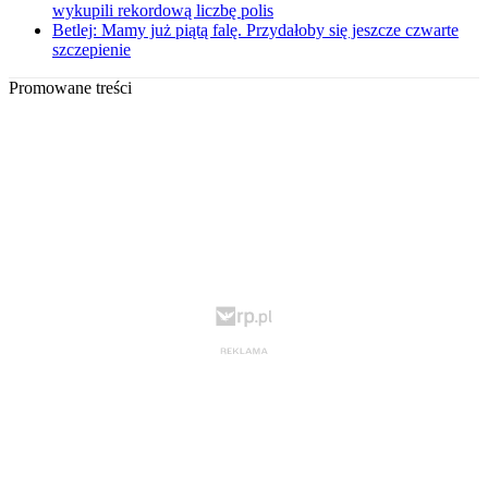
wykupili rekordową liczbę polis
Betlej: Mamy już piątą falę. Przydałoby się jeszcze czwarte
szczepienie
Promowane treści