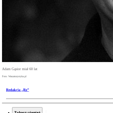
Adam Gąsior miał 60 lat
Foto: Waszaturystyka.pl
Redakcja „Rz”
Zobacz również