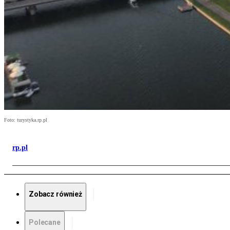
Foto: turystyka.rp.pl
rp.pl
Zobacz również
Polecane