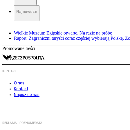
Najnowsze
Wielkie Muzeum Egipskie otwarte. Na razie na próbę
Raport: Zagraniczni turyści coraz częściej wybierają Polskę. Z
Promowane treści
KONTAKT
O nas
Kontakt
Napisz do nas
REKLAMA I PRENUMERATA