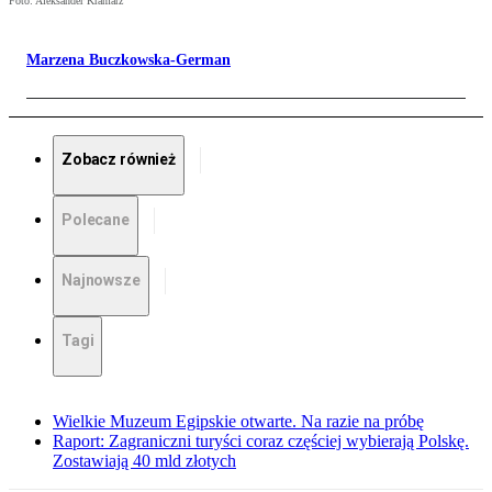
Foto: Aleksander Kramarz
Marzena Buczkowska-German
Zobacz również
Polecane
Najnowsze
Tagi
Wielkie Muzeum Egipskie otwarte. Na razie na próbę
Raport: Zagraniczni turyści coraz częściej wybierają Polskę.
Zostawiają 40 mld złotych