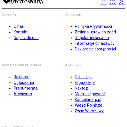
KONTAKT
REGULAMIN
O nas
Polityka Prywatności
Kontakt
Zmiana ustawień zgód
Napisz do nas
Regulamin serwisu
Informacje o nadawcy
Deklaracja dostępności
REKLAMA I PRENUMERATA
PARTNERZY
Reklama
E-kiosk.pl
Ogłoszenia
E-gazety.pl
Prenumerata
Nexto.pl
Archiwum
Mała księgowość
Kancelarierp.pl
Wieści Rolnicze
Życie Warszawy