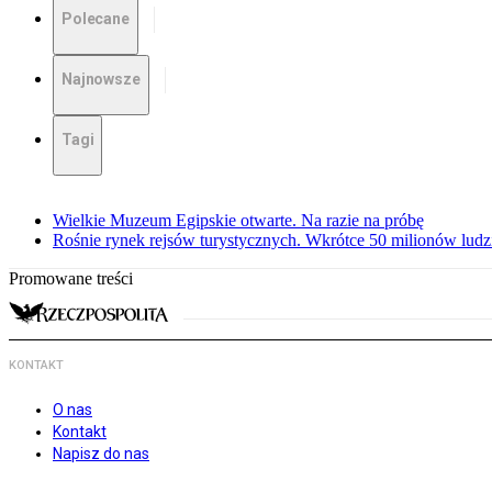
Polecane
Najnowsze
Tagi
Wielkie Muzeum Egipskie otwarte. Na razie na próbę
Rośnie rynek rejsów turystycznych. Wkrótce 50 milionów ludz
Promowane treści
KONTAKT
O nas
Kontakt
Napisz do nas