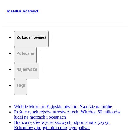
Mateusz Adamski
Zobacz również
Polecane
Najnowsze
Tagi
Wielkie Muzeum Egipskie otwarte. Na razie na próbę
Rośnie rynek rejsów turystycznych. Wkrótce 50 milionów
ludzi na morzach i oceanach
Branża rejsów wycieczkowych odporna na kryzysy.
Rekordowy popyt mimo drogiego paliwa