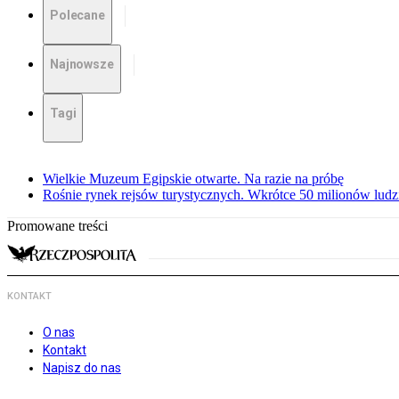
Polecane
Najnowsze
Tagi
Wielkie Muzeum Egipskie otwarte. Na razie na próbę
Rośnie rynek rejsów turystycznych. Wkrótce 50 milionów ludz
Promowane treści
KONTAKT
O nas
Kontakt
Napisz do nas