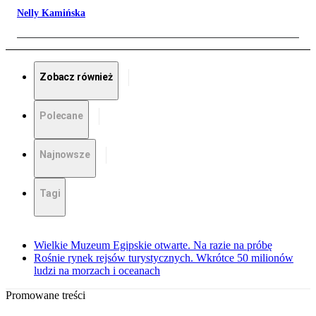
Nelly Kamińska
Zobacz również
Polecane
Najnowsze
Tagi
Wielkie Muzeum Egipskie otwarte. Na razie na próbę
Rośnie rynek rejsów turystycznych. Wkrótce 50 milionów
ludzi na morzach i oceanach
Promowane treści