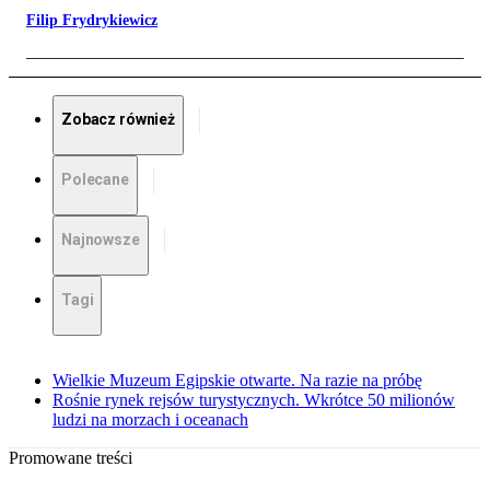
Filip Frydrykiewicz
Zobacz również
Polecane
Najnowsze
Tagi
Wielkie Muzeum Egipskie otwarte. Na razie na próbę
Rośnie rynek rejsów turystycznych. Wkrótce 50 milionów
ludzi na morzach i oceanach
Promowane treści