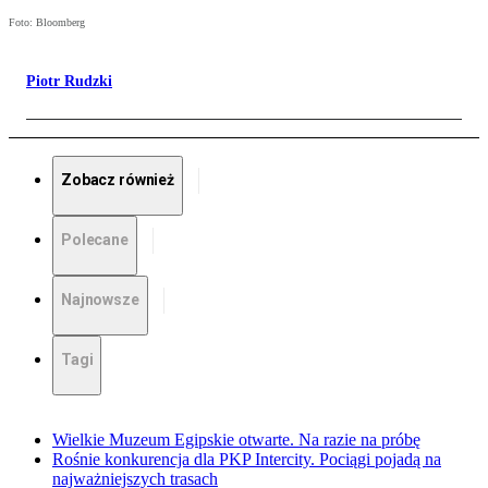
Foto: Bloomberg
Piotr Rudzki
Zobacz również
Polecane
Najnowsze
Tagi
Wielkie Muzeum Egipskie otwarte. Na razie na próbę
Rośnie konkurencja dla PKP Intercity. Pociągi pojadą na
najważniejszych trasach