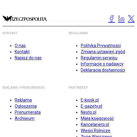
KONTAKT
REGULAMIN
O nas
Polityka Prywatności
Kontakt
Zmiana ustawień zgód
Napisz do nas
Regulamin serwisu
Informacje o nadawcy
Deklaracja dostępności
REKLAMA I PRENUMERATA
PARTNERZY
Reklama
E-kiosk.pl
Ogłoszenia
E-gazety.pl
Prenumerata
Nexto.pl
Archiwum
Mała księgowość
Kancelarierp.pl
Wieści Rolnicze
Życie Warszawy