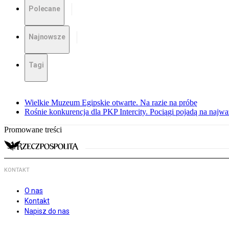
Polecane
Najnowsze
Tagi
Wielkie Muzeum Egipskie otwarte. Na razie na próbę
Rośnie konkurencja dla PKP Intercity. Pociągi pojadą na najwa
Promowane treści
KONTAKT
O nas
Kontakt
Napisz do nas