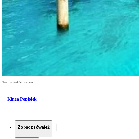
Foto: materiały prasowe
Kinga Popiołek
Zobacz również